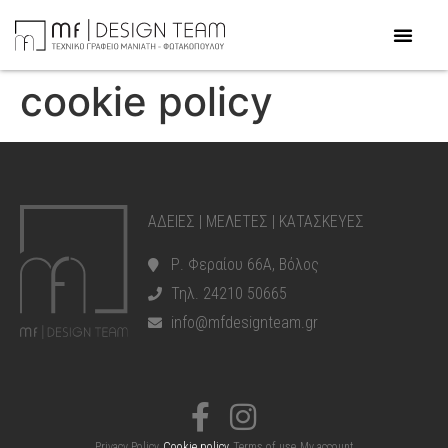
cookie policy
ΑΔΕΙΕΣ | ΜΕΛΕΤΕΣ | ΚΑΤΑΣΚΕΥΕΣ
Ρ. Φεραίου 66Α, Βόλος
Τηλ. 24210 50665
info@mfdesignteam.gr
Privacy Policy
Cookie policy
Terms of use
My account