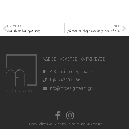
PREVIOUS
NEXT
Ανακαίνιση διαμερίσματος
Εξαώροφη οικοδομή ενοικιαζόμενων διαμερισμάτων
ΑΔΕΙΕΣ | ΜΕΛΕΤΕΣ | ΚΑΤΑΣΚΕΥΕΣ
Ρ. Φεραίου 66Α, Βόλος
Τηλ. 24210 50665
info@mfdesignteam.gr
Privacy Policy
Cookie policy
Terms of use
My account