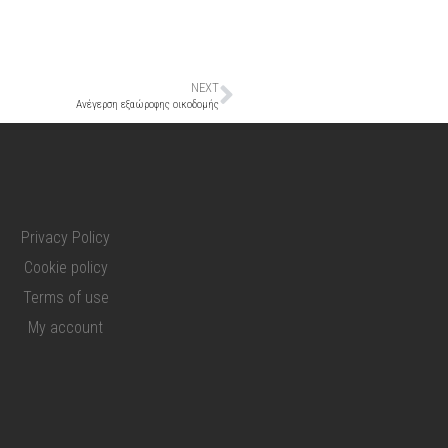
NEXT
Ανέγερση εξαώροφης οικοδομής
Privacy Policy
Cookie policy
Terms of use
My account