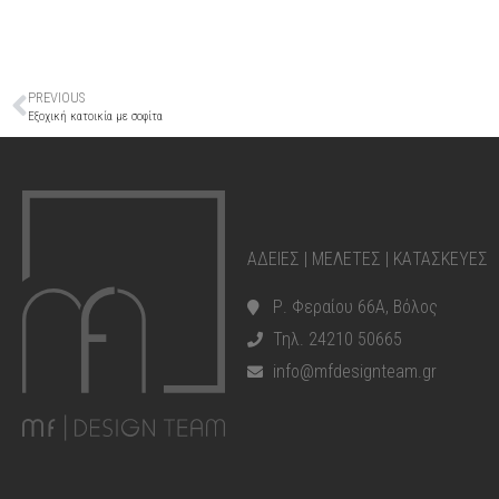
PREVIOUS
Εξοχική κατοικία με σοφίτα
ΑΔΕΙΕΣ | ΜΕΛΕΤΕΣ | ΚΑΤΑΣΚΕΥΕΣ
Ρ. Φεραίου 66Α, Βόλος
Τηλ. 24210 50665
info@mfdesignteam.gr