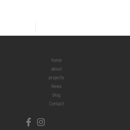
home
about
projects
News
blog
Contact