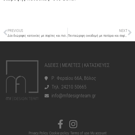
PREVIOUS
NEXT
Δύο διώροφες κατοικίες με σοφίτες και πισίνες
Πενταώροφη οικοδομή με πατάρια και σοφίτα
ΑΔΕΙΕΣ | ΜΕΛΕΤΕΣ | ΚΑΤΑΣΚΕΥΕΣ
Ρ. Φεραίου 66Α, Βόλος
Τηλ. 24210 50665
info@mfdesignteam.gr
Privacy Policy
Cookie policy
Terms of use
My account