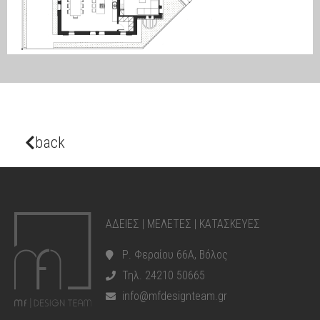
back
ΑΔΕΙΕΣ | ΜΕΛΕΤΕΣ | ΚΑΤΑΣΚΕΥΕΣ
Ρ. Φεραίου 66Α, Βόλος
Τηλ. 24210 50665
info@mfdesignteam.gr